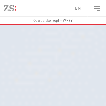
EN
Quartierskonzept – W.HEY