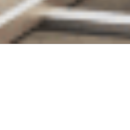
W.HEY
Happy Living Project
Produktkonzept für 20 Standorte in
Deutschland
Lebendige, zukunftsfähige